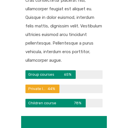
Cras consectetur placerat nisl,
ullamcorper feugiat est aliquet eu.
Quisque in dolor euismod, interdum
felis mattis, dignissim velit. Vestibulum
ultricies euismod arcu tincidunt
pellentesque. Pellentesque a purus
vehicula, interdum eros porttitor,
ullamcorper augue.
Group courses
65%
Private lessons
44%
Children course
78%