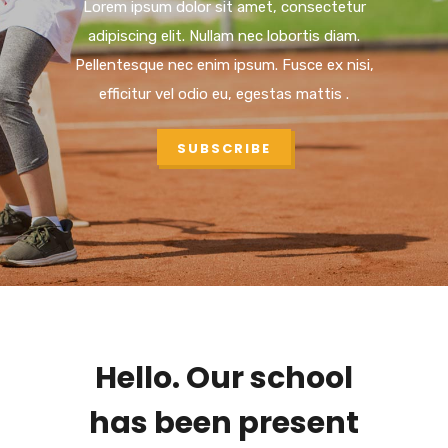
Lorem ipsum dolor sit amet, consectetur
adipiscing elit. Nullam nec lobortis diam.
Pellentesque nec enim ipsum. Fusce ex nisi,
efficitur vel odio eu, egestas mattis .
SUBSCRIBE
Hello. Our school
has been present