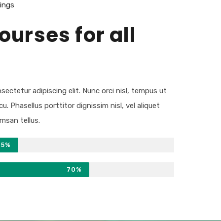
hings
ourses for all
ectetur adipiscing elit. Nunc orci nisl, tempus ut
cu. Phasellus porttitor dignissim nisl, vel aliquet
msan tellus.
45%
70%