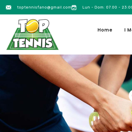
toptennisfano@gmail.com
Lun - Dom: 07.00 - 23:0
Home
I M