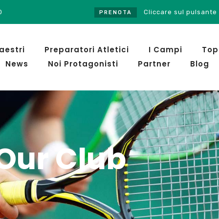
0
Cliccare sul pulsante PRENOTA UN C
PRENOTA
aestri
Preparatori Atletici
I Campi
Top
News
Noi Protagonisti
Partner
Blog
Our Club