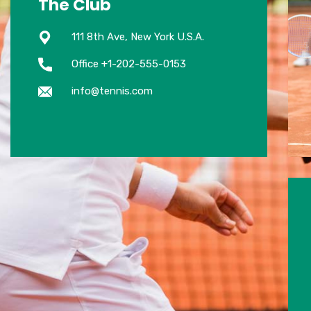
The Club
111 8th Ave, New York U.S.A.
Office +1-202-555-0153
info@tennis.com