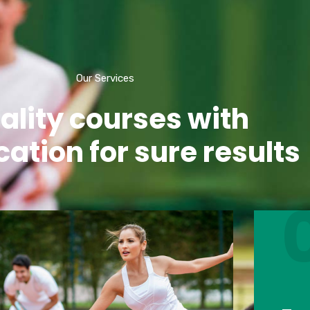
Our Services
ality courses with
ication for sure results