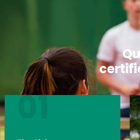
Qu
certif
01