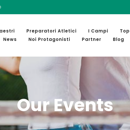
0
aestri
Preparatori Atletici
I Campi
Top
News
Noi Protagonisti
Partner
Blog
Our Events