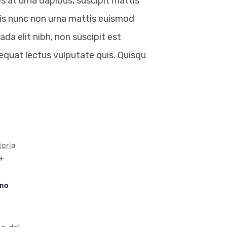
s at urna dapibus, suscipit mattis
quis nunc non urna mattis euismod
ada elit nibh, non suscipit est
sequat lectus vulputate quis. Quisqu
t
toria
+
ono