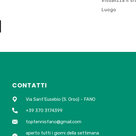
Visualizza il si
Luogo
CONTATTI
Via Sant'Eusebio (S. Orso) - FANO
+39 370 3174399
toptennisfano@gmail.com
aperto tutti i giorni della settimana