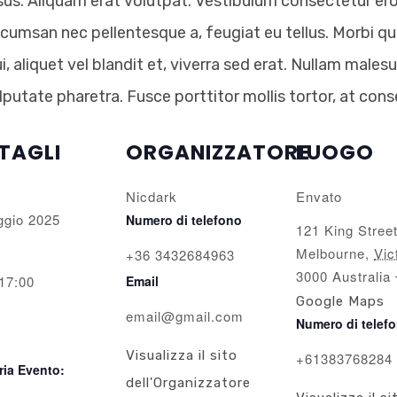
isus. Aliquam erat volutpat. Vestibulum consectetur ero
accumsan nec pellentesque a, feugiat eu tellus. Morbi 
 aliquet vel blandit et, viverra sed erat. Nullam malesu
lputate pharetra. Fusce porttitor mollis tortor, at con
TAGLI
ORGANIZZATORE
LUOGO
Nicdark
Envato
ggio 2025
Numero di telefono
121 King Stree
Melbourne
,
Vic
+36 3432684963
3000
Australia
 17:00
Email
Google Maps
email@gmail.com
Numero di telef
Visualizza il sito
+61383768284
ria Evento:
dell'Organizzatore