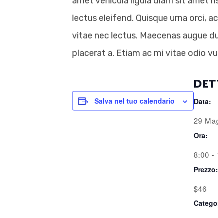
amet vehicula ligula diam sit amet r
lectus eleifend. Quisque urna orci, 
vitae nec lectus. Maecenas augue dui,
placerat a. Etiam ac mi vitae odio vu
DET
Salva nel tuo calendario
Data:
29 Ma
Ora:
8:00 -
Prezzo:
$46
Catego