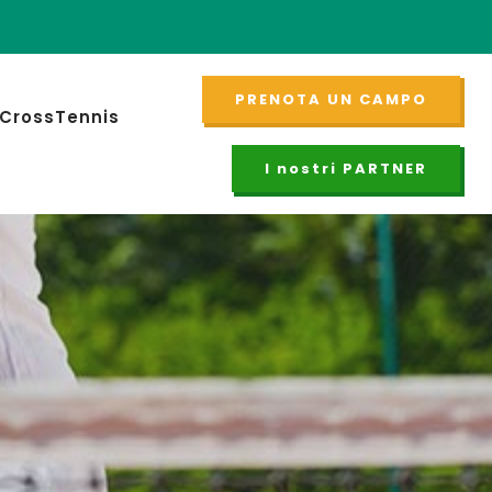
Cliccare sul pul
PRENOTA
PRENOTA UN CAMPO
CrossTennis
I nostri PARTNER