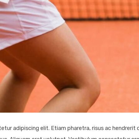
r adipiscing elit. Etiam pharetra, risus ac hendrerit con