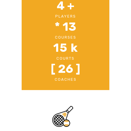
4
 +
PLAYERS
* 
13
COURSES
15
 k
COURTS
[ 
26
 ]
COACHES