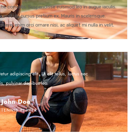
ie convallis. Suspendisse euismod leo in augue iaculis.
erat ut, cursus pretium ex. Mauris in scelerisque.
uere, enim orci ornare nisi, ac aliquet mi nulla in velit.
ur adipiscing elit. Ut elit tellus, luctus nec
is, pulvinar dapibus leo.
John Doe
TENNIS PLAYER