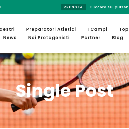
0
Cliccare sul pulsante PRENO
PRENOTA
aestri
Preparatori Atletici
I Campi
Top
News
Noi Protagonisti
Partner
Blog
Single Post