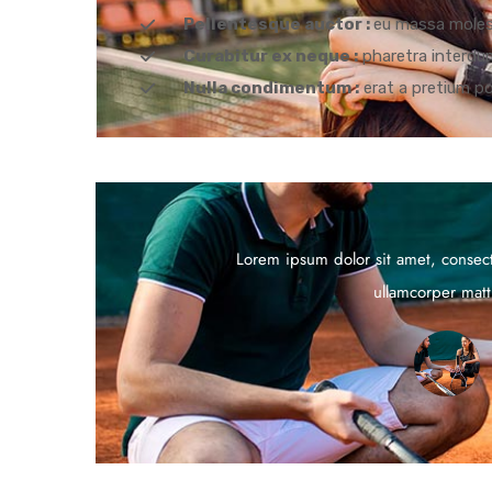
Pellentesque auctor :
eu massa molest
Curabitur ex neque :
pharetra interdum 
Nulla condimentum :
erat a pretium pos
Lorem ipsum dolor sit amet, consectet
ullamcorper matt