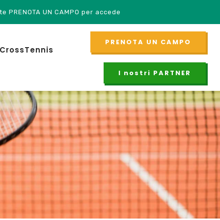
TA UN CAMPO per accedere!
PRENOTA UN CAMPO
CrossTennis
I nostri PARTNER