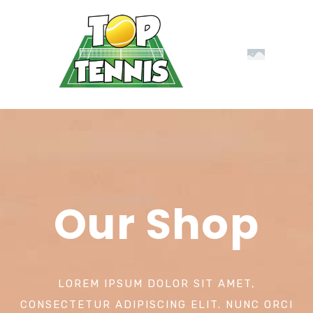
Our Shop
LOREM IPSUM DOLOR SIT AMET,
CONSECTETUR ADIPISCING ELIT. NUNC ORCI