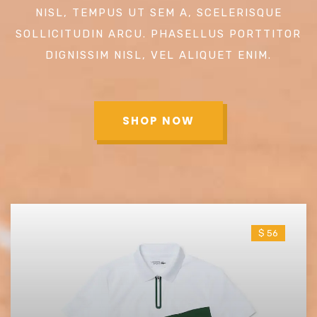
NISL, TEMPUS UT SEM A, SCELERISQUE
SOLLICITUDIN ARCU. PHASELLUS PORTTITOR
DIGNISSIM NISL, VEL ALIQUET ENIM.
SHOP NOW
$ 56